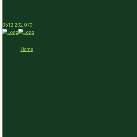
Streekpartner worden
0512 202 070
Home
Bestellen
Over ons
Blog
Contact
Streekpartner worden