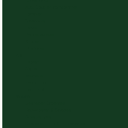
Koolsoorten
Aub., Cour. en komkommer
Tomaten
Slasoorten
Exoten
Paddenstoelen
Kruiden
Ui soorten
Fruit
Exoten
Citrus
Meloenen
Zacht Fruit
Hard Fruit
Panklaar
Gesneden Groentes
Rauwkosten & Salades
Groentemixen
Gesneden Fruit & Fruitsalades