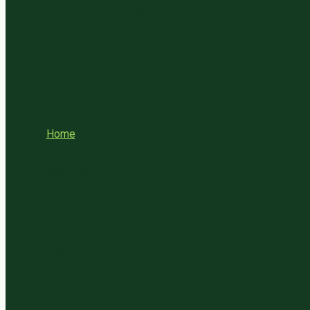
Verse Vruchtensappen
Diversen
Bittergarnituur
Diepvries
Eieren
Zaden en Noten
Home
Bestellen
Over ons
Blog
Contact