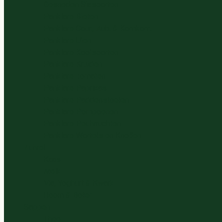
Gesneden Slasoorten
Panklare Bieten
Panklare Cour., Aub. & Komkom.
Panklare Uien
Panklare Koolsoorten
Panklare Kruiden
Panklare Tomaten
Panklare Paprikas
Panklare Paddenstoelen
Panklare Pompoenen
Panklare Peulvruchten
Panklare Wortels en Knollen
Zuivel
Kaas
Melk
Vla, Yoghurt & Kwark
Room & Boter
Sappen
Thee