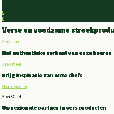
0
0
Menu
Verse en voedzame streekproduc
Bestel nu
Het authentieke verhaal van onze boeren
Lees meer
Krijg inspiratie van onze chefs
Naar recepten
Boer&Chef
Uw regionale partner in vers producten