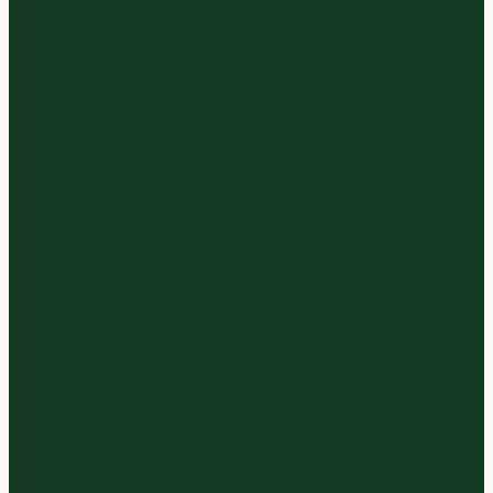
Verse Vruchtensappen
Diversen
Bittergarnituur
Diepvries
Eieren
Zaden en Noten
Home
Bestellen
Over ons
Blog
Contact