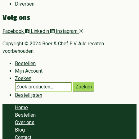
Diversen
Volg ons
Facebook
Linkedin
Instagram
Copyright © 2024 Boer & Chef B.V. Alle rechten
voorbehouden.
Bestellen
Mijn Account
Zoeken
Search
Zoeken
for:
Bestellijsten
Home
Bestellen
Over ons
Blog
Contact