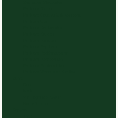
Gesneden Slasoorten
Panklare Bieten
Panklare Cour., Aub. & Komkom.
Panklare Uien
Panklare Koolsoorten
Panklare Kruiden
Panklare Tomaten
Panklare Paprikas
Panklare Paddenstoelen
Panklare Pompoenen
Panklare Peulvruchten
Panklare Wortels en Knollen
Zuivel
Kaas
Melk
Vla, Yoghurt & Kwark
Room & Boter
Sappen
Thee