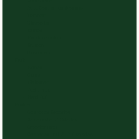
Koolsoorten
Aub., Cour. en komkommer
Tomaten
Slasoorten
Exoten
Paddenstoelen
Kruiden
Ui soorten
Fruit
Exoten
Citrus
Meloenen
Zacht Fruit
Hard Fruit
Panklaar
Gesneden Groentes
Rauwkosten & Salades
Groentemixen
Gesneden Fruit & Fruitsalades