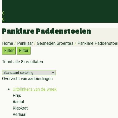
0
0
Menu
Panklare Paddenstoelen
Home
/
Panklaar
/
Gesneden Groentes
/
Panklare Paddenstoe
Filter
Filter
Toont alle 8 resultaten
Overzicht van aanbiedingen
Uitblinkers van de week
Prijs
Aantal
Klapkrat
Verhaal