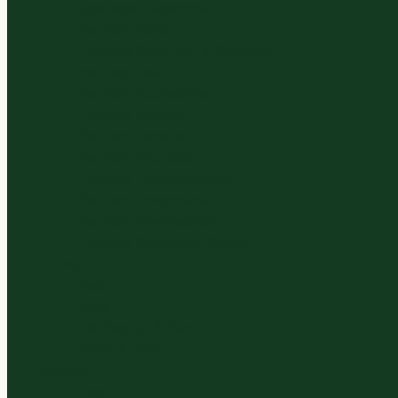
Gesneden Slasoorten
Panklare Bieten
Panklare Cour., Aub. & Komkom.
Panklare Uien
Panklare Koolsoorten
Panklare Kruiden
Panklare Tomaten
Panklare Paprikas
Panklare Paddenstoelen
Panklare Pompoenen
Panklare Peulvruchten
Panklare Wortels en Knollen
Zuivel
Kaas
Melk
Vla, Yoghurt & Kwark
Room & Boter
Sappen
Thee