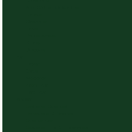
Koolsoorten
Aub., Cour. en komkommer
Tomaten
Slasoorten
Exoten
Paddenstoelen
Kruiden
Ui soorten
Fruit
Exoten
Citrus
Meloenen
Zacht Fruit
Hard Fruit
Panklaar
Gesneden Groentes
Rauwkosten & Salades
Groentemixen
Gesneden Fruit & Fruitsalades