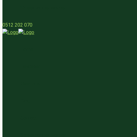
Streekpartner worden
0512 202 070
Home
Bestellen
Over ons
Blog
Contact
Streekpartner worden