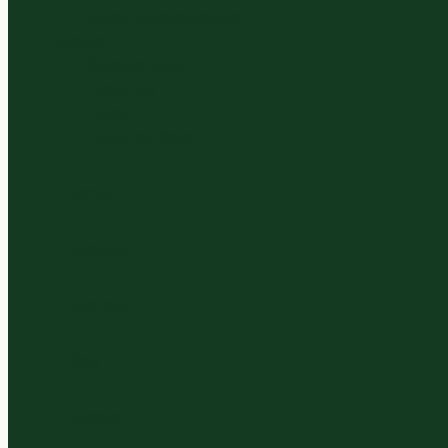
Verse Vruchtensappen
Diversen
Bittergarnituur
Diepvries
Eieren
Zaden en Noten
Home
Bestellen
Over ons
Blog
Contact