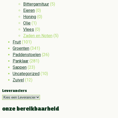
Bittergarnituur
(5)
Eieren
(0)
Honing
(0)
Olie
(1)
Vlees
(0)
Zaden en Noten
(5)
Fruit
(101)
Groenten
(341)
Paddenstoelen
(26)
Panklaar
(281)
Sappen
(23)
Uncategorized
(10)
Zuivel
(12)
Leveranciers
onze bereikbaarheid