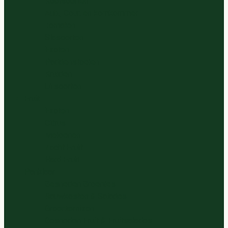
Koolsoorten
Aub., Cour. en komkommer
Tomaten
Slasoorten
Exoten
Paddenstoelen
Kruiden
Ui soorten
Fruit
Exoten
Citrus
Meloenen
Zacht Fruit
Hard Fruit
Panklaar
Gesneden Groentes
Rauwkosten & Salades
Groentemixen
Gesneden Fruit & Fruitsalades