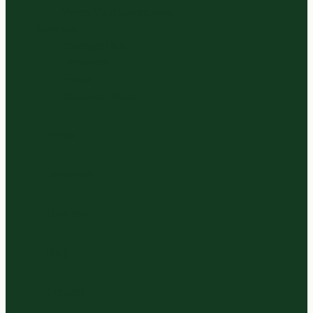
Verse Vruchtensappen
Diversen
Bittergarnituur
Diepvries
Eieren
Zaden en Noten
Home
Bestellen
Over ons
Blog
Contact