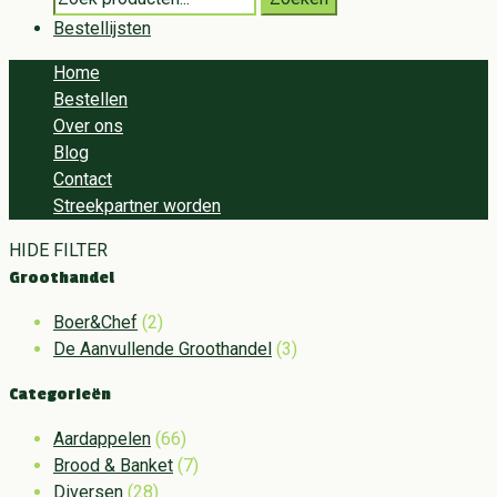
for:
Bestellijsten
Home
Bestellen
Over ons
Blog
Contact
Streekpartner worden
HIDE FILTER
Groothandel
Boer&Chef
(2)
De Aanvullende Groothandel
(3)
Categorieën
Aardappelen
(66)
Brood & Banket
(7)
Diversen
(28)