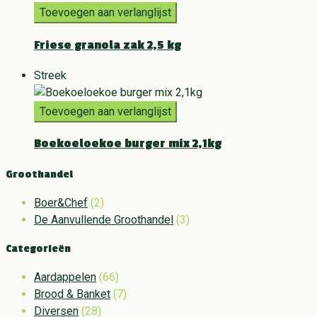
Toevoegen aan verlanglijst
Friese granola zak 2,5 kg
Streek
Toevoegen aan verlanglijst
Boekoeloekoe burger mix 2,1kg
Groothandel
Boer&Chef
(2)
De Aanvullende Groothandel
(3)
Categorieën
Aardappelen
(66)
Brood & Banket
(7)
Diversen
(28)