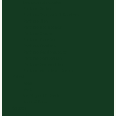
Gesneden Slasoorten
Panklare Bieten
Panklare Cour., Aub. & Komkom.
Panklare Uien
Panklare Koolsoorten
Panklare Kruiden
Panklare Tomaten
Panklare Paprikas
Panklare Paddenstoelen
Panklare Pompoenen
Panklare Peulvruchten
Panklare Wortels en Knollen
Zuivel
Kaas
Melk
Vla, Yoghurt & Kwark
Room & Boter
Sappen
Thee