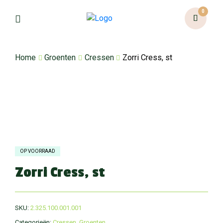
0
Home
Groenten
Cressen
Zorri Cress, st
OP VOORRAAD
Zorri Cress, st
SKU:
2.325.100.001.001
Categorieën:
Cressen
,
Groenten