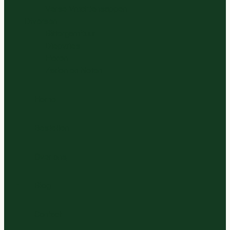
Verse Vruchtensappen
Diversen
Bittergarnituur
Diepvries
Eieren
Zaden en Noten
Home
Bestellen
Over ons
Blog
Contact