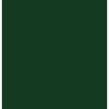
Koolsoorten
Aub., Cour. en komkommer
Tomaten
Slasoorten
Exoten
Paddenstoelen
Kruiden
Ui soorten
Fruit
Exoten
Citrus
Meloenen
Zacht Fruit
Hard Fruit
Panklaar
Gesneden Groentes
Rauwkosten & Salades
Groentemixen
Gesneden Fruit & Fruitsalades