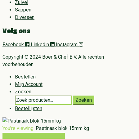
Zuivel
Sappen
Diversen
Volg ons
Facebook
Linkedin
Instagram
Copyright © 2024 Boer & Chef B.V. Alle rechten
voorbehouden.
Bestellen
Mijn Account
Zoeken
Search
Zoeken
for:
Bestellijsten
You're viewing:
Pastinaak blok 15mm kg
Toevoegen aan winkelwagen