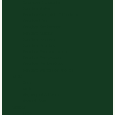
Gesneden Slasoorten
Panklare Bieten
Panklare Cour., Aub. & Komkom.
Panklare Uien
Panklare Koolsoorten
Panklare Kruiden
Panklare Tomaten
Panklare Paprikas
Panklare Paddenstoelen
Panklare Pompoenen
Panklare Peulvruchten
Panklare Wortels en Knollen
Zuivel
Kaas
Melk
Vla, Yoghurt & Kwark
Room & Boter
Sappen
Thee