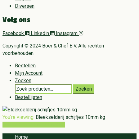
Diversen
Volg ons
Facebook
Linkedin
Instagram
Copyright © 2024 Boer & Chef B.V. Alle rechten
voorbehouden.
Bestellen
Mijn Account
Zoeken
Search
Zoeken
for:
Bestellijsten
You're viewing:
Bleekselderij schijfjes 10mm kg
Toevoegen aan winkelwagen
Home