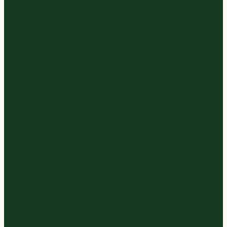
Koolsoorten
Aub., Cour. en komkommer
Tomaten
Slasoorten
Exoten
Paddenstoelen
Kruiden
Ui soorten
Fruit
Exoten
Citrus
Meloenen
Zacht Fruit
Hard Fruit
Panklaar
Gesneden Groentes
Rauwkosten & Salades
Groentemixen
Gesneden Fruit & Fruitsalades