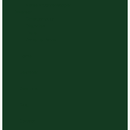
Verse Vruchtensappen
Diversen
Bittergarnituur
Diepvries
Eieren
Zaden en Noten
Home
Bestellen
Over ons
Blog
Contact