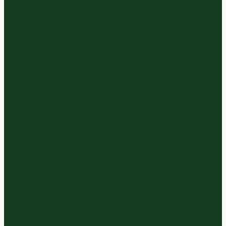
Gesneden Slasoorten
Panklare Bieten
Panklare Cour., Aub. & Komkom.
Panklare Uien
Panklare Koolsoorten
Panklare Kruiden
Panklare Tomaten
Panklare Paprikas
Panklare Paddenstoelen
Panklare Pompoenen
Panklare Peulvruchten
Panklare Wortels en Knollen
Zuivel
Kaas
Melk
Vla, Yoghurt & Kwark
Room & Boter
Sappen
Thee