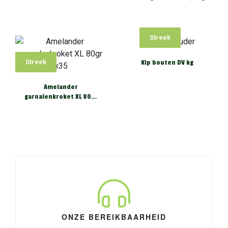
Streek
Streek
Kip bouten DV kg
Amelander
garnalenkroket XL 80gr
x35
ONZE BEREIKBAARHEID