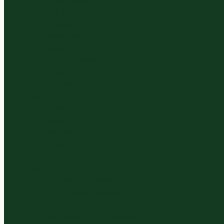
Koolsoorten
Aub., Cour. en komkommer
Tomaten
Slasoorten
Exoten
Paddenstoelen
Kruiden
Ui soorten
Fruit
Exoten
Citrus
Meloenen
Zacht Fruit
Hard Fruit
Panklaar
Gesneden Groentes
Rauwkosten & Salades
Groentemixen
Gesneden Fruit & Fruitsalades