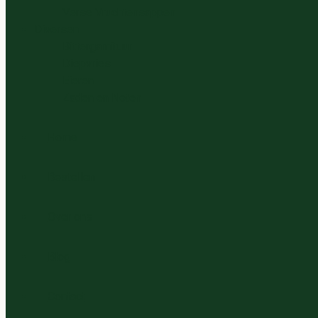
Verse Vruchtensappen
Diversen
Bittergarnituur
Diepvries
Eieren
Zaden en Noten
Home
Bestellen
Over ons
Blog
Contact