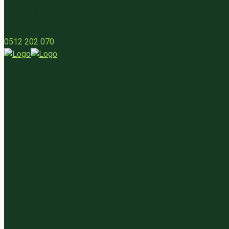
Streekpartner worden
0512 202 070
Home
Bestellen
Over ons
Blog
Contact
Streekpartner worden