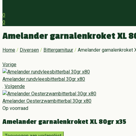
0
0
Menu
Amelander garnalenkroket XL 8
Home
/
Diversen
/
Bittergarnituur
/
Amelander garnalenkroket 
Vorige
Amelander rundvleesbitterbal 30gr x80
.
Volgende
Amelander Oesterzwambitterbal 30gr x80
Op voorraad
Amelander garnalenkroket XL 80gr x35
Toevoegen aan verlanglijst