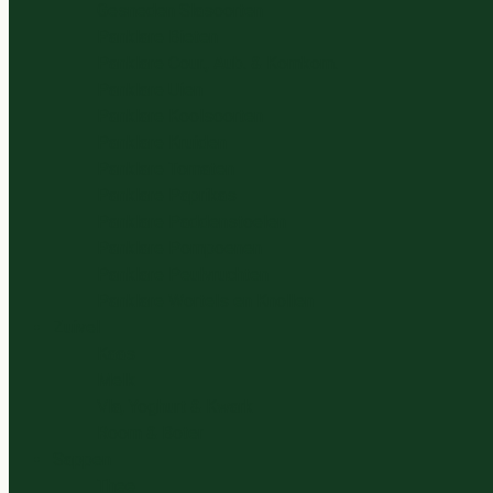
Gesneden Slasoorten
Panklare Bieten
Panklare Cour., Aub. & Komkom.
Panklare Uien
Panklare Koolsoorten
Panklare Kruiden
Panklare Tomaten
Panklare Paprikas
Panklare Paddenstoelen
Panklare Pompoenen
Panklare Peulvruchten
Panklare Wortels en Knollen
Zuivel
Kaas
Melk
Vla, Yoghurt & Kwark
Room & Boter
Sappen
Thee