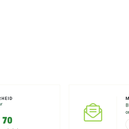
RHEID
M
ur
B
o
 70