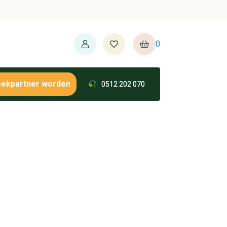
0
eekpartner worden
0512 202 070