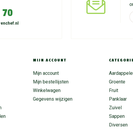
o
 70
enchef.nl
MIJN ACCOUNT
CATEGORI
Mijn account
Aardappele
Mijn bestellijsten
Groente
Winkelwagen
Fruit
Gegevens wijzigen
Panklaar
n
Zuivel
den
Sappen
Diversen