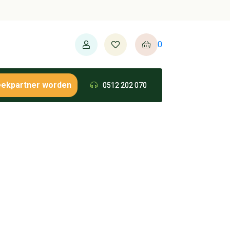
0
eekpartner worden
0512 202 070