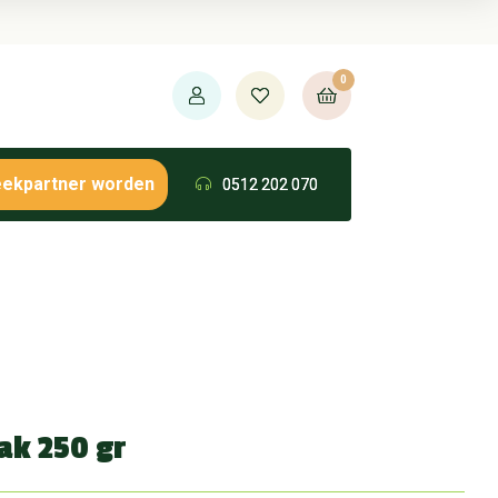
0
eekpartner worden
0512 202 070
ak 250 gr