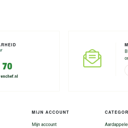
ARHEID
M
ur
B
o
 70
enchef.nl
MIJN ACCOUNT
CATEGOR
Mijn account
Aardappele