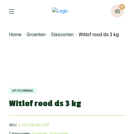
0
Home
Groenten
Slasoorten
Witlof rood ds 3 kg
OP VOORRAAD
Witlof rood ds 3 kg
SKU:
2.109.100.001.030
Categorieën:
Groenten
,
Slasoorten