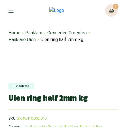
0
Home
Panklaar
Gesneden Groentes
Panklare Uien
Uien ring half 2mm kg
OP VOORRAAD
Uien ring half 2mm kg
SKU:
2.649.410.002.010
Categorieën:
Gesneden Groentes
,
Panklaar
,
Panklare Uien