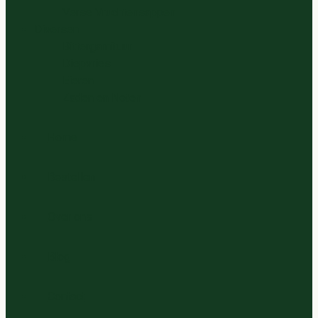
Verse Vruchtensappen
Diversen
Bittergarnituur
Diepvries
Eieren
Zaden en Noten
Home
Bestellen
Over ons
Blog
Contact