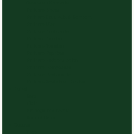
Gesneden Slasoorten
Panklare Bieten
Panklare Cour., Aub. & Komkom.
Panklare Uien
Panklare Koolsoorten
Panklare Kruiden
Panklare Tomaten
Panklare Paprikas
Panklare Paddenstoelen
Panklare Pompoenen
Panklare Peulvruchten
Panklare Wortels en Knollen
Zuivel
Kaas
Melk
Vla, Yoghurt & Kwark
Room & Boter
Sappen
Thee