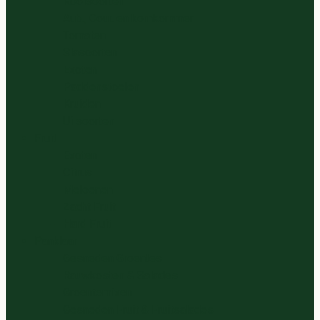
Koolsoorten
Aub., Cour. en komkommer
Tomaten
Slasoorten
Exoten
Paddenstoelen
Kruiden
Ui soorten
Fruit
Exoten
Citrus
Meloenen
Zacht Fruit
Hard Fruit
Panklaar
Gesneden Groentes
Rauwkosten & Salades
Groentemixen
Gesneden Fruit & Fruitsalades