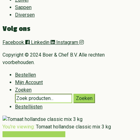
Sappen
Diversen
Volg ons
Facebook
Linkedin
Instagram
Copyright © 2024 Boer & Chef B.V. Alle rechten
voorbehouden.
Bestellen
Mijn Account
Zoeken
Search
Zoeken
for:
Bestellijsten
You're viewing:
Tomaat hollandse classic mix 3 kg
Toevoegen aan winkelwagen