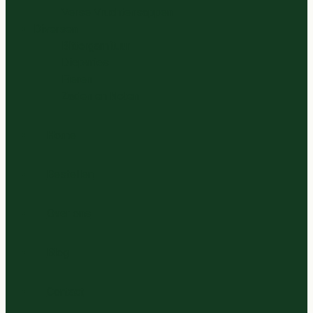
Verse Vruchtensappen
Diversen
Bittergarnituur
Diepvries
Eieren
Zaden en Noten
Home
Bestellen
Over ons
Blog
Contact