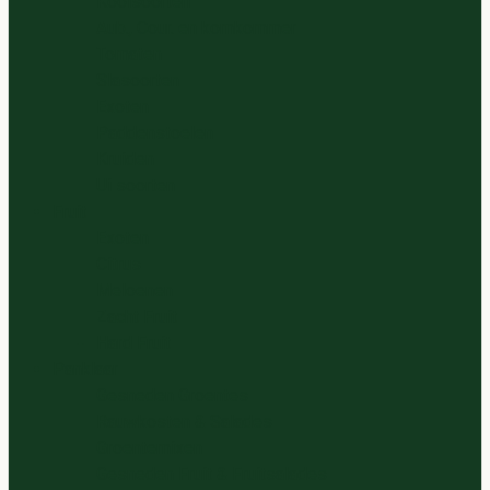
Koolsoorten
Aub., Cour. en komkommer
Tomaten
Slasoorten
Exoten
Paddenstoelen
Kruiden
Ui soorten
Fruit
Exoten
Citrus
Meloenen
Zacht Fruit
Hard Fruit
Panklaar
Gesneden Groentes
Rauwkosten & Salades
Groentemixen
Gesneden Fruit & Fruitsalades