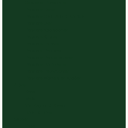
Gesneden Slasoorten
Panklare Bieten
Panklare Cour., Aub. & Komkom.
Panklare Uien
Panklare Koolsoorten
Panklare Kruiden
Panklare Tomaten
Panklare Paprikas
Panklare Paddenstoelen
Panklare Pompoenen
Panklare Peulvruchten
Panklare Wortels en Knollen
Zuivel
Kaas
Melk
Vla, Yoghurt & Kwark
Room & Boter
Sappen
Thee