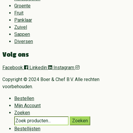
Groente
Fruit
Panklaar
Zuivel
Sappen
Diversen
Volg ons
Facebook
Linkedin
Instagram
Copyright © 2024 Boer & Chef B.V. Alle rechten
voorbehouden.
Bestellen
Mijn Account
Zoeken
Search
Zoeken
for:
Bestellijsten