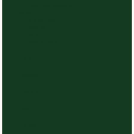
Verse Vruchtensappen
Diversen
Bittergarnituur
Diepvries
Eieren
Zaden en Noten
Home
Bestellen
Over ons
Blog
Contact