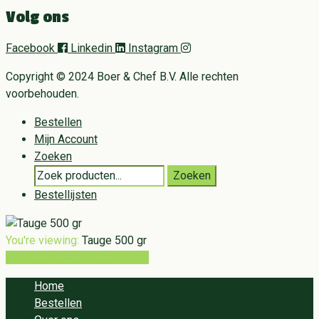
Volg ons
Facebook
Linkedin
Instagram
Copyright © 2024 Boer & Chef B.V. Alle rechten
voorbehouden.
Bestellen
Mijn Account
Zoeken
Search
Zoeken
for:
Bestellijsten
You're viewing:
Tauge 500 gr
Toevoegen aan winkelwagen
Home
Bestellen