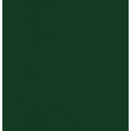
Koolsoorten
Aub., Cour. en komkommer
Tomaten
Slasoorten
Exoten
Paddenstoelen
Kruiden
Ui soorten
Fruit
Exoten
Citrus
Meloenen
Zacht Fruit
Hard Fruit
Panklaar
Gesneden Groentes
Rauwkosten & Salades
Groentemixen
Gesneden Fruit & Fruitsalades