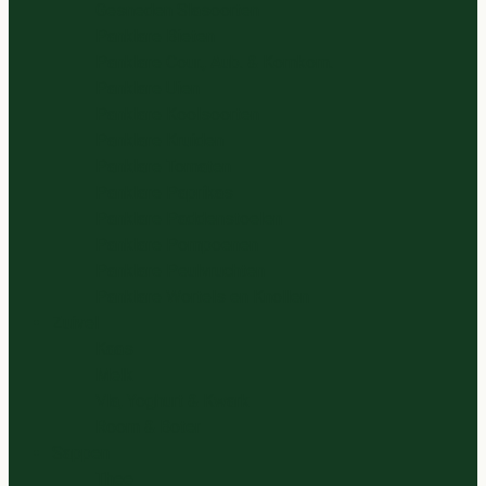
Gesneden Slasoorten
Panklare Bieten
Panklare Cour., Aub. & Komkom.
Panklare Uien
Panklare Koolsoorten
Panklare Kruiden
Panklare Tomaten
Panklare Paprikas
Panklare Paddenstoelen
Panklare Pompoenen
Panklare Peulvruchten
Panklare Wortels en Knollen
Zuivel
Kaas
Melk
Vla, Yoghurt & Kwark
Room & Boter
Sappen
Thee