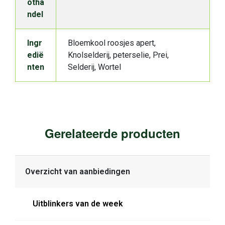
otha
ndel
Ingr
Bloemkool roosjes apert,
edië
Knolselderij, peterselie, Prei,
nten
Selderij, Wortel
Gerelateerde producten
Overzicht van aanbiedingen
Uitblinkers van de week