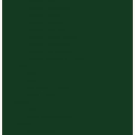
Panklare Uien
Panklare Koolsoorten
Panklare Kruiden
Panklare Tomaten
Panklare Paprikas
Panklare Paddenstoelen
Panklare Pompoenen
Panklare Peulvruchten
Panklare Wortels en Knollen
Zuivel
Kaas
Melk
Vla, Yoghurt & Kwark
Room & Boter
Sappen
Thee
Verse Vruchtensappen
Diversen
Bittergarnituur