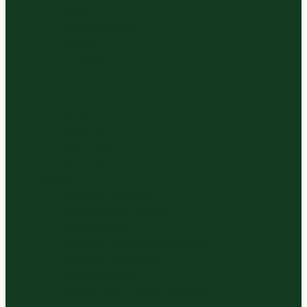
Exoten
Paddenstoelen
Kruiden
Ui soorten
Fruit
Exoten
Citrus
Meloenen
Zacht Fruit
Hard Fruit
Panklaar
Gesneden Groentes
Rauwkosten & Salades
Groentemixen
Gesneden Fruit & Fruitsalades
Gesneden Slasoorten
Panklare Bieten
Panklare Cour., Aub. & Komkom.