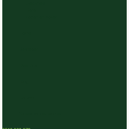
Diepvries
Eieren
Zaden en Noten
Home
Bestellen
Over ons
Blog
Contact
Streekpartner worden