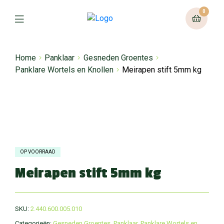
0
Home
Panklaar
Gesneden Groentes
Panklare Wortels en Knollen
Meirapen stift 5mm kg
OP VOORRAAD
Meirapen stift 5mm kg
SKU:
2.440.600.005.010
Categorieën:
Gesneden Groentes
,
Panklaar
,
Panklare Wortels en