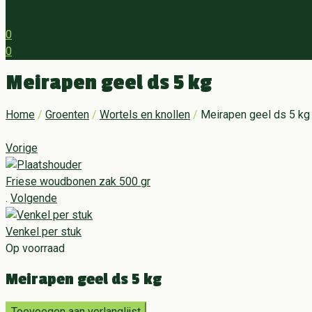
0
0
Menu
Meirapen geel ds 5 kg
Home
/
Groenten
/
Wortels en knollen
/
Meirapen geel ds 5 kg
Vorige
Friese woudbonen zak 500 gr
.
Volgende
Venkel per stuk
Op voorraad
Meirapen geel ds 5 kg
Toevoegen aan verlanglijst