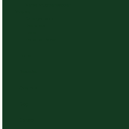
Verse Vruchtensappen
Diversen
Bittergarnituur
Diepvries
Eieren
Zaden en Noten
Home
Bestellen
Over ons
Blog
Contact