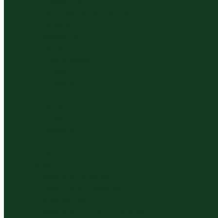
Koolsoorten
Aub., Cour. en komkommer
Tomaten
Slasoorten
Exoten
Paddenstoelen
Kruiden
Ui soorten
Fruit
Exoten
Citrus
Meloenen
Zacht Fruit
Hard Fruit
Panklaar
Gesneden Groentes
Rauwkosten & Salades
Groentemixen
Gesneden Fruit & Fruitsalades