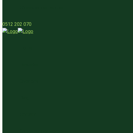
Streekpartner worden
0512 202 070
Home
Bestellen
Over ons
Blog
Contact
Streekpartner worden