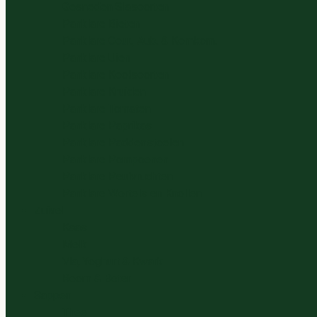
Gesneden Slasoorten
Panklare Bieten
Panklare Cour., Aub. & Komkom.
Panklare Uien
Panklare Koolsoorten
Panklare Kruiden
Panklare Tomaten
Panklare Paprikas
Panklare Paddenstoelen
Panklare Pompoenen
Panklare Peulvruchten
Panklare Wortels en Knollen
Zuivel
Kaas
Melk
Vla, Yoghurt & Kwark
Room & Boter
Sappen
Thee