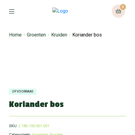
0
Home
Groenten
Kruiden
Koriander bos
OP VOORRAAD
Koriander bos
SKU:
2.186.100.001.001
Categorieën:
Groenten
,
Kruiden