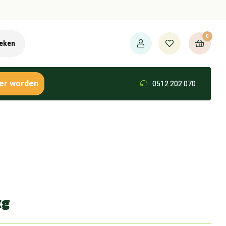
0
eken
er worden
0512 202 070
kg