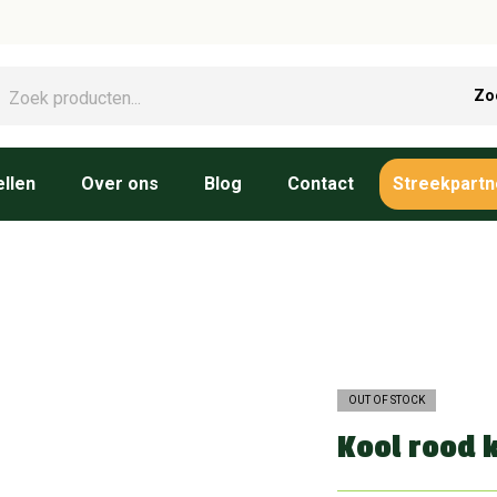
Zo
llen
Over ons
Blog
Contact
Streekpartn
OUT OF STOCK
Kool rood 