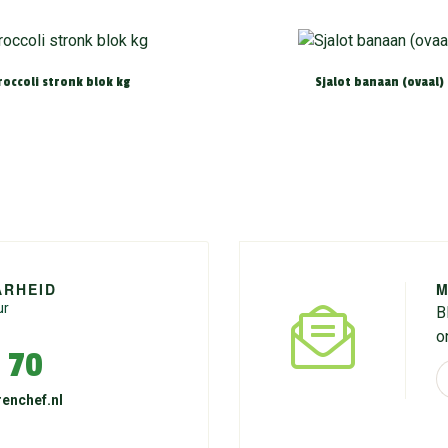
roccoli stronk blok kg
Sjalot banaan (ovaal)
ARHEID
M
ur
B
o
 70
enchef.nl