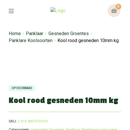
0
Home
Panklaar
Gesneden Groentes
Panklare Koolsoorten
Kool rood gesneden 10mm kg
OP VOORRAAD
Kool rood gesneden 10mm kg
SKU:
2.413.400.010.010
Categorieën:
Gesneden Groentes
,
Panklaar
,
Panklare Koolsoorten