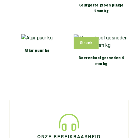
Courgette groen plakje
5mm kg
Streek
Atjar puur kg
Boerenkool gesneden 4
mm kg
ONZE BEREIKBAARHEID