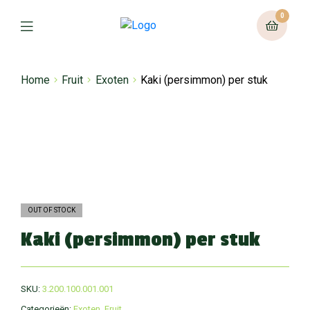
0
Home
Fruit
Exoten
Kaki (persimmon) per stuk
OUT OF STOCK
Kaki (persimmon) per stuk
SKU:
3.200.100.001.001
Categorieën:
Exoten
,
Fruit