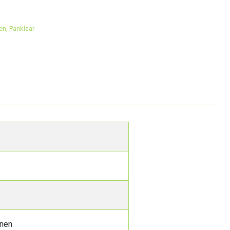
en
,
Panklaar
onen