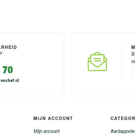
ARHEID
M
ur
B
o
 70
enchef.nl
MIJN ACCOUNT
CATEGOR
Mijn account
Aardappele