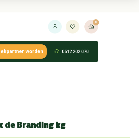
0
eekpartner worden
0512 202 070
 de Branding kg