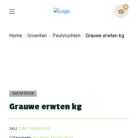
0
Home
Groenten
Peulvruchten
Grauwe erwten kg
OUT OF STOCK
Grauwe erwten kg
SKU:
2.801.100.001.010
Categorieën:
Groenten
,
Peulvruchten