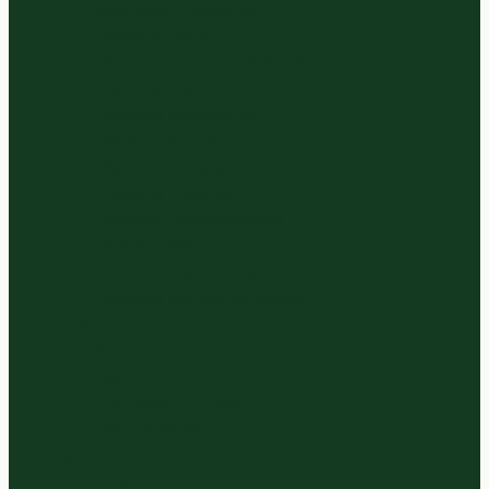
Gesneden Slasoorten
Panklare Bieten
Panklare Cour., Aub. & Komkom.
Panklare Uien
Panklare Koolsoorten
Panklare Kruiden
Panklare Tomaten
Panklare Paprikas
Panklare Paddenstoelen
Panklare Pompoenen
Panklare Peulvruchten
Panklare Wortels en Knollen
Zuivel
Kaas
Melk
Vla, Yoghurt & Kwark
Room & Boter
Sappen
Thee