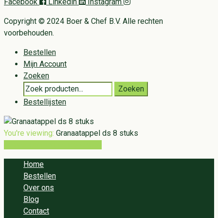
Facebook
Linkedin
Instagram
Copyright © 2024 Boer & Chef B.V. Alle rechten
voorbehouden.
Bestellen
Mijn Account
Zoeken
Search
Zoeken
for:
Bestellijsten
You're viewing:
Granaatappel ds 8 stuks
Toevoegen aan winkelwagen
Home
Bestellen
Over ons
Blog
Contact