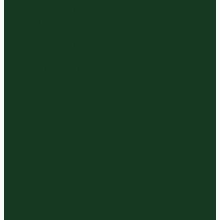
Verse Vruchtensappen
Diversen
Bittergarnituur
Diepvries
Eieren
Zaden en Noten
Home
Bestellen
Over ons
Blog
Contact