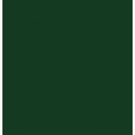
Koolsoorten
Aub., Cour. en komkommer
Tomaten
Slasoorten
Exoten
Paddenstoelen
Kruiden
Ui soorten
Fruit
Exoten
Citrus
Meloenen
Zacht Fruit
Hard Fruit
Panklaar
Gesneden Groentes
Rauwkosten & Salades
Groentemixen
Gesneden Fruit & Fruitsalades