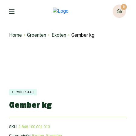
0
Home
Groenten
Exoten
Gember kg
OP VOORRAAD
Gember kg
SKU:
2.846.100.001.010
Categorieën:
Exoten
,
Groenten