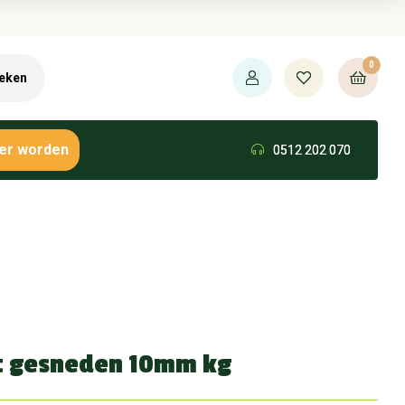
0
eken
er worden
0512 202 070
t gesneden 10mm kg