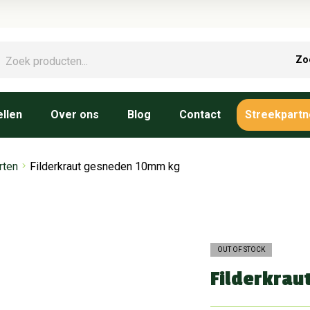
Zo
llen
Over ons
Blog
Contact
Streekpartn
rten
Filderkraut gesneden 10mm kg
OUT OF STOCK
Filderkrau