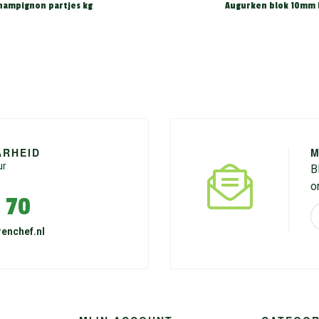
hampignon partjes kg
Augurken blok 10mm 
ARHEID
M
ur
B
o
 70
enchef.nl