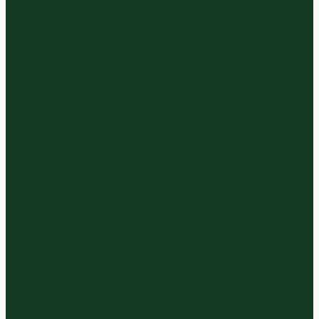
Koolsoorten
Aub., Cour. en komkommer
Tomaten
Slasoorten
Exoten
Paddenstoelen
Kruiden
Ui soorten
Fruit
Exoten
Citrus
Meloenen
Zacht Fruit
Hard Fruit
Panklaar
Gesneden Groentes
Rauwkosten & Salades
Groentemixen
Gesneden Fruit & Fruitsalades