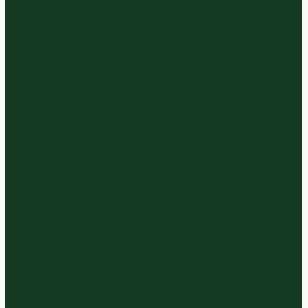
Gesneden Slasoorten
Panklare Bieten
Panklare Cour., Aub. & Komkom.
Panklare Uien
Panklare Koolsoorten
Panklare Kruiden
Panklare Tomaten
Panklare Paprikas
Panklare Paddenstoelen
Panklare Pompoenen
Panklare Peulvruchten
Panklare Wortels en Knollen
Zuivel
Kaas
Melk
Vla, Yoghurt & Kwark
Room & Boter
Sappen
Thee