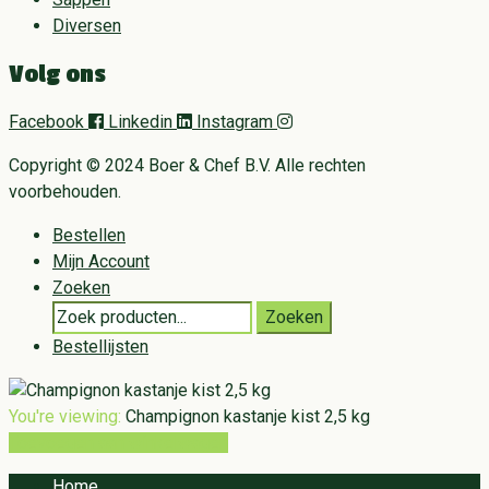
Diversen
Volg ons
Facebook
Linkedin
Instagram
Copyright © 2024 Boer & Chef B.V. Alle rechten
voorbehouden.
Bestellen
Mijn Account
Zoeken
Search
Zoeken
for:
Bestellijsten
You're viewing:
Champignon kastanje kist 2,5 kg
Toevoegen aan winkelwagen
Home