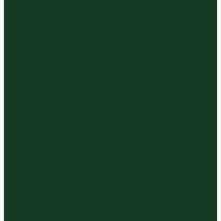
Verse Vruchtensappen
Diversen
Bittergarnituur
Diepvries
Eieren
Zaden en Noten
Home
Bestellen
Over ons
Blog
Contact