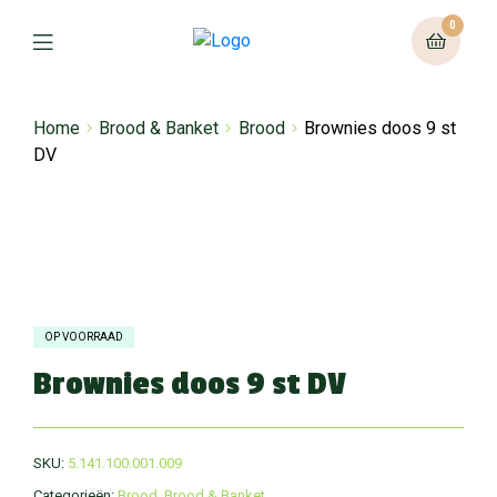
0
Home
Brood & Banket
Brood
Brownies doos 9 st
DV
OP VOORRAAD
Brownies doos 9 st DV
SKU:
5.141.100.001.009
Categorieën:
Brood
,
Brood & Banket