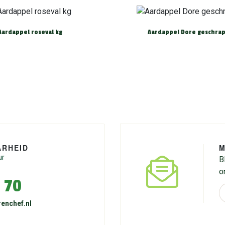
Aardappel roseval kg
Aardappel Dore geschrap
ARHEID
M
ur
B
o
 70
enchef.nl