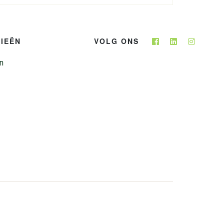
IEËN
VOLG ONS
n