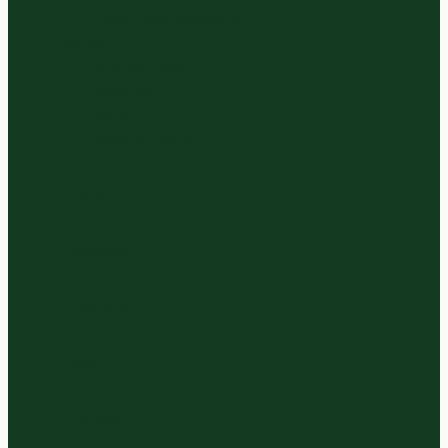
Verse Vruchtensappen
Diversen
Bittergarnituur
Diepvries
Eieren
Zaden en Noten
Home
Bestellen
Over ons
Blog
Contact