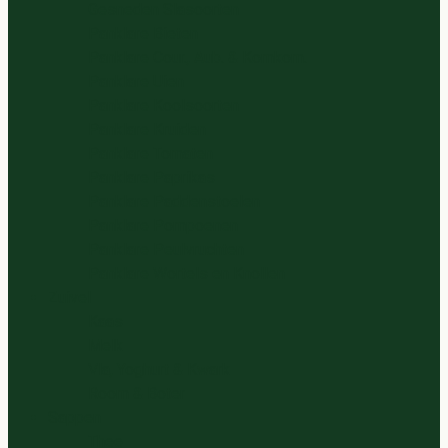
Gesneden Slasoorten
Panklare Bieten
Panklare Cour., Aub. & Komkom.
Panklare Uien
Panklare Koolsoorten
Panklare Kruiden
Panklare Tomaten
Panklare Paprikas
Panklare Paddenstoelen
Panklare Pompoenen
Panklare Peulvruchten
Panklare Wortels en Knollen
Zuivel
Kaas
Melk
Vla, Yoghurt & Kwark
Room & Boter
Sappen
Thee