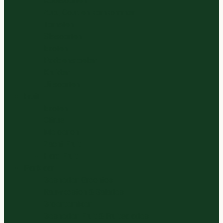
Koolsoorten
Aub., Cour. en komkommer
Tomaten
Slasoorten
Exoten
Paddenstoelen
Kruiden
Ui soorten
Fruit
Exoten
Citrus
Meloenen
Zacht Fruit
Hard Fruit
Panklaar
Gesneden Groentes
Rauwkosten & Salades
Groentemixen
Gesneden Fruit & Fruitsalades