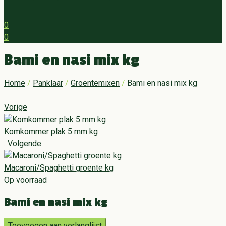
0
0
Menu
Bami en nasi mix kg
Home
/
Panklaar
/
Groentemixen
/
Bami en nasi mix kg
Vorige
Komkommer plak 5 mm kg
.
Volgende
Macaroni/Spaghetti groente kg
Op voorraad
Bami en nasi mix kg
Toevoegen aan verlanglijst