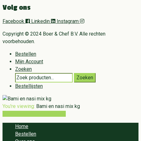
Volg ons
Facebook
Linkedin
Instagram
Copyright © 2024 Boer & Chef B.V. Alle rechten
voorbehouden.
Bestellen
Mijn Account
Zoeken
Search
Zoeken
for:
Bestellijsten
You're viewing:
Bami en nasi mix kg
Toevoegen aan winkelwagen
Home
Bestellen