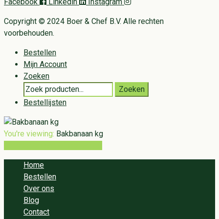
Facebook
Linkedin
Instagram
Copyright © 2024 Boer & Chef B.V. Alle rechten
voorbehouden.
Bestellen
Mijn Account
Zoeken
Search
Zoeken
for:
Bestellijsten
You're viewing:
Bakbanaan kg
Toevoegen aan winkelwagen
Home
Bestellen
Over ons
Blog
Contact