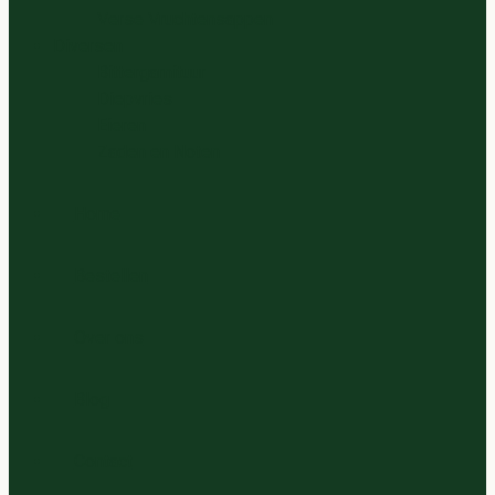
Verse Vruchtensappen
Diversen
Bittergarnituur
Diepvries
Eieren
Zaden en Noten
Home
Bestellen
Over ons
Blog
Contact