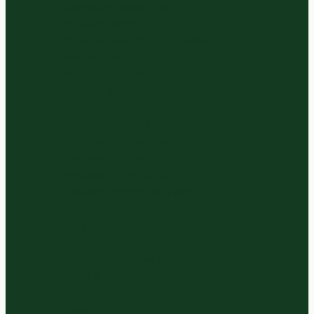
Gesneden Slasoorten
Panklare Bieten
Panklare Cour., Aub. & Komkom.
Panklare Uien
Panklare Koolsoorten
Panklare Kruiden
Panklare Tomaten
Panklare Paprikas
Panklare Paddenstoelen
Panklare Pompoenen
Panklare Peulvruchten
Panklare Wortels en Knollen
Zuivel
Kaas
Melk
Vla, Yoghurt & Kwark
Room & Boter
Sappen
Thee