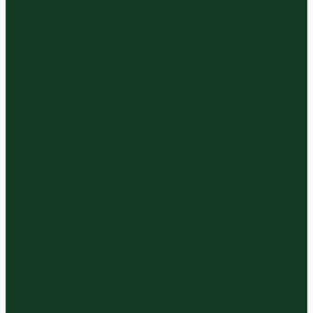
Koolsoorten
Aub., Cour. en komkommer
Tomaten
Slasoorten
Exoten
Paddenstoelen
Kruiden
Ui soorten
Fruit
Exoten
Citrus
Meloenen
Zacht Fruit
Hard Fruit
Panklaar
Gesneden Groentes
Rauwkosten & Salades
Groentemixen
Gesneden Fruit & Fruitsalades