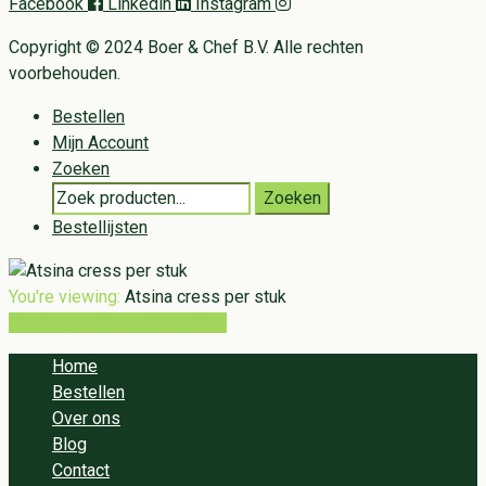
Facebook
Linkedin
Instagram
Copyright © 2024 Boer & Chef B.V. Alle rechten
voorbehouden.
Bestellen
Mijn Account
Zoeken
Search
Zoeken
for:
Bestellijsten
You're viewing:
Atsina cress per stuk
Toevoegen aan winkelwagen
Home
Bestellen
Over ons
Blog
Contact