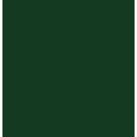
Verse Vruchtensappen
Diversen
Bittergarnituur
Diepvries
Eieren
Zaden en Noten
Home
Bestellen
Over ons
Blog
Contact