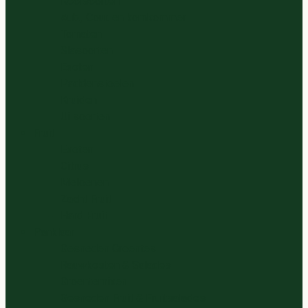
Koolsoorten
Aub., Cour. en komkommer
Tomaten
Slasoorten
Exoten
Paddenstoelen
Kruiden
Ui soorten
Fruit
Exoten
Citrus
Meloenen
Zacht Fruit
Hard Fruit
Panklaar
Gesneden Groentes
Rauwkosten & Salades
Groentemixen
Gesneden Fruit & Fruitsalades