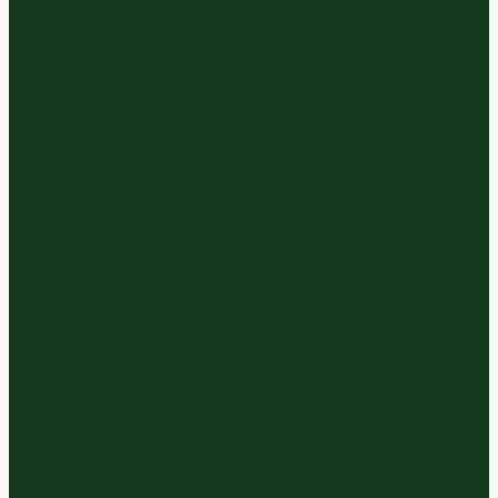
Gesneden Slasoorten
Panklare Bieten
Panklare Cour., Aub. & Komkom.
Panklare Uien
Panklare Koolsoorten
Panklare Kruiden
Panklare Tomaten
Panklare Paprikas
Panklare Paddenstoelen
Panklare Pompoenen
Panklare Peulvruchten
Panklare Wortels en Knollen
Zuivel
Kaas
Melk
Vla, Yoghurt & Kwark
Room & Boter
Sappen
Thee