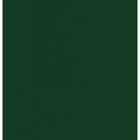
Gesneden Slasoorten
Panklare Bieten
Panklare Cour., Aub. & Komkom.
Panklare Uien
Panklare Koolsoorten
Panklare Kruiden
Panklare Tomaten
Panklare Paprikas
Panklare Paddenstoelen
Panklare Pompoenen
Panklare Peulvruchten
Panklare Wortels en Knollen
Zuivel
Kaas
Melk
Vla, Yoghurt & Kwark
Room & Boter
Sappen
Thee