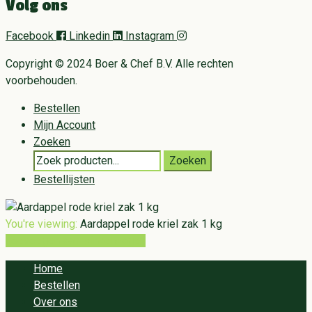
Volg ons
Facebook
Linkedin
Instagram
Copyright © 2024 Boer & Chef B.V. Alle rechten
voorbehouden.
Bestellen
Mijn Account
Zoeken
Search
Zoeken
for:
Bestellijsten
You're viewing:
Aardappel rode kriel zak 1 kg
Toevoegen aan winkelwagen
Home
Bestellen
Over ons