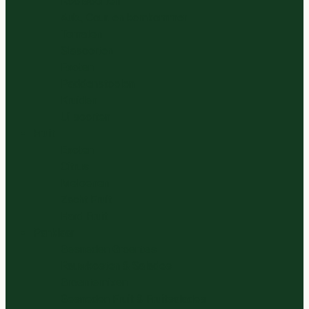
Koolsoorten
Aub., Cour. en komkommer
Tomaten
Slasoorten
Exoten
Paddenstoelen
Kruiden
Ui soorten
Fruit
Exoten
Citrus
Meloenen
Zacht Fruit
Hard Fruit
Panklaar
Gesneden Groentes
Rauwkosten & Salades
Groentemixen
Gesneden Fruit & Fruitsalades