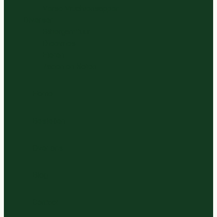
Verse Vruchtensappen
Diversen
Bittergarnituur
Diepvries
Eieren
Zaden en Noten
Home
Bestellen
Over ons
Blog
Contact